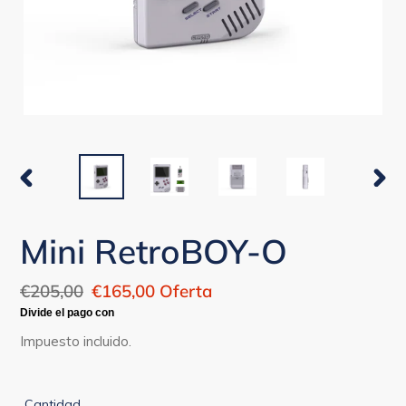
ANTERIOR
SIGU
DIAPOSITIVA
DIAP
Mini RetroBOY-O
Precio
€205,00
Precio
€165,00
Oferta
habitual
de
oferta
Impuesto incluido.
Cantidad