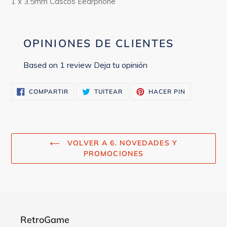
1 x 3,5mm Cascos Eearphone
OPINIONES DE CLIENTES
Based on 1 review
Deja tu opinión
COMPARTIR
TUITEAR
PINEAR
COMPARTIR
TUITEAR
HACER PIN
EN
EN
EN
FACEBOOK
TWITTER
PINTEREST
VOLVER A 6. NOVEDADES Y
PROMOCIONES
RetroGame