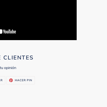
E CLIENTES
tu opinión
TUITEAR
PINEAR
AR
HACER PIN
EN
EN
TWITTER
PINTEREST