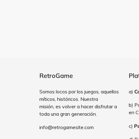
RetroGame
Pla
Somos locos por los juegos, aquellos
a)
C
míticos, históricos. Nuestra
b) P
misión, es volver a hacer disfrutar a
en C
toda una gran generación.
c)
P
info@retrogamesite.com