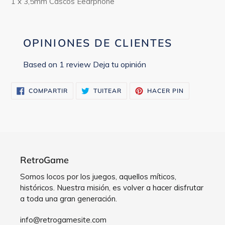
1 x 3,5mm Cascos Eearphone
OPINIONES DE CLIENTES
Based on 1 review
Deja tu opinión
COMPARTIR
TUITEAR
PINEAR
COMPARTIR
TUITEAR
HACER PIN
EN
EN
EN
FACEBOOK
TWITTER
PINTEREST
RetroGame
Somos locos por los juegos, aquellos míticos,
históricos. Nuestra misión, es volver a hacer disfrutar
a toda una gran generación.
info@retrogamesite.com