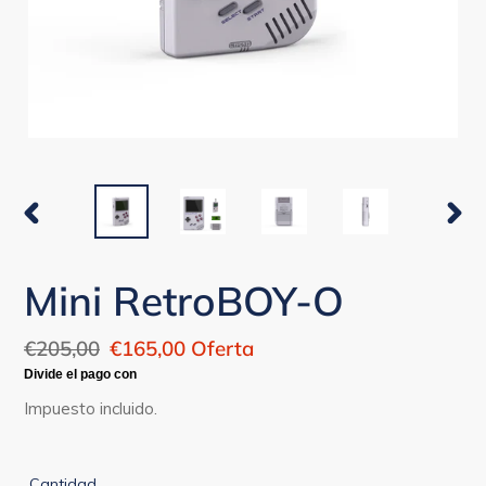
ANTERIOR
SIGU
DIAPOSITIVA
DIAP
Mini RetroBOY-O
Precio
€205,00
Precio
€165,00
Oferta
habitual
de
oferta
Impuesto incluido.
Cantidad